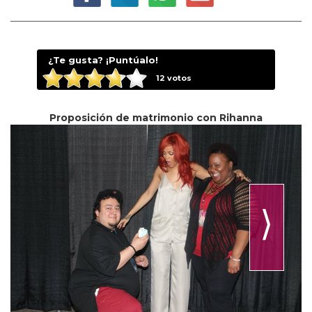
¿Te gusta? ¡Puntúalo!
12
votos
Proposición de matrimonio con Rihanna
⟩