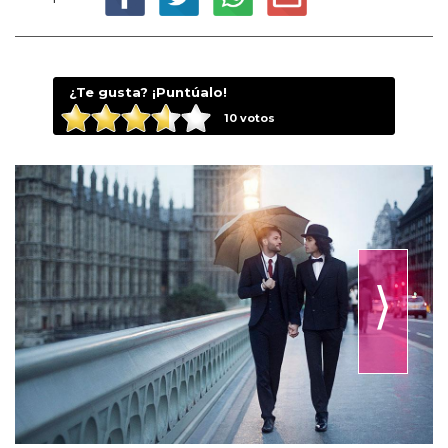
¿Te gusta? ¡Puntúalo!
10
votos
⟩