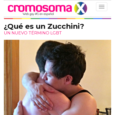
Toggle
navigat
¿Qué es un Zucchini?
UN NUEVO TÉRMINO LGBT