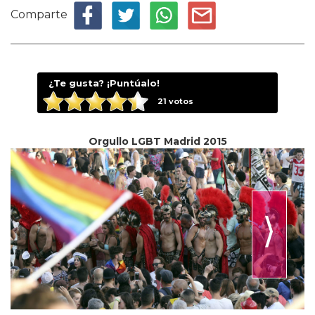
Comparte
¿Te gusta? ¡Puntúalo!
21
votos
Orgullo LGBT Madrid 2015
⟩