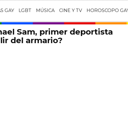
AS GAY
LGBT
MÚSICA
CINE Y TV
HOROSCOPO GA
hael Sam, primer deportista
lir del armario?