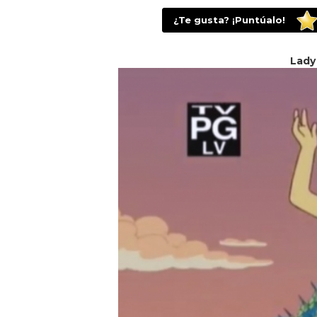
¿Te gusta? ¡Puntúalo!
Lady