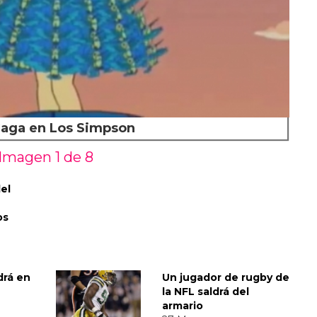
aga en Los Simpson
Imagen 1 de
8
el
os
drá en
Un jugador de rugby de
la NFL saldrá del
armario