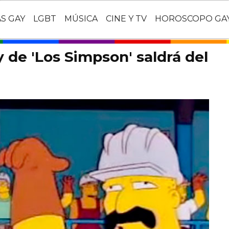
AS GAY
LGBT
MÚSICA
CINE Y TV
HOROSCOPO GA
 de 'Los Simpson' saldrá del