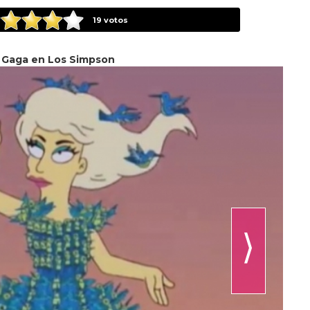
19
votos
 Gaga en Los Simpson
⟩