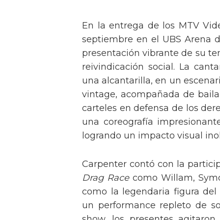
En la entrega de los MTV Vid
septiembre en el UBS Arena d
presentación vibrante de su t
reivindicación social. La can
una alcantarilla, en un escen
vintage, acompañada de baila
carteles en defensa de los der
una coreografía impresionante 
logrando un impacto visual inol
Carpenter contó con la partici
Drag Race
como Willam, Symone
como la legendaria figura del
un performance repleto de so
show, los presentes agitaro