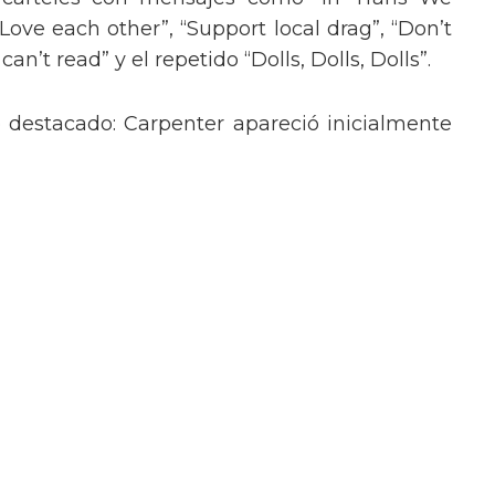
“Love each other”, “Support local drag”, “Don’t
’t read” y el repetido “Dolls, Dolls, Dolls”.
o destacado: Carpenter apareció inicialmente
lantes, y luego se transformó en un atrevido
 strass y pantalones cortos de lentejuelas,
o de Britney Spears en sus actuaciones más
poderoso mensaje trans en la Gala del
poderoso mensaje para las personas
sar a la semifinal olímpica