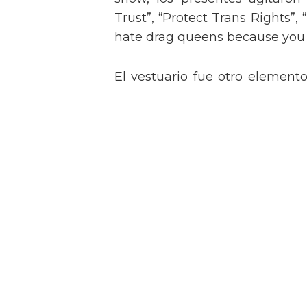
Trust”, “Protect Trans Rights”, 
hate drag queens because you can
El vestuario fue otro element
con un conjunto de flecos bril
look con sujetador bordado de
rememorando el icónico estil
legendaria.
Tommy Dorfman envía un 
Met
Nikki Hiltz comparte un 
trans y no binarias tras pa