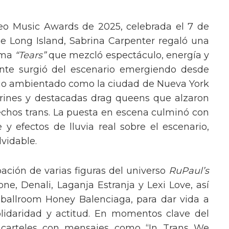
eo Music Awards de 2025, celebrada el 7 de
e Long Island, Sabrina Carpenter regaló una
ema
“Tears”
que mezcló espectáculo, energía y
tante surgió del escenario emergiendo desde
ario ambientado como la ciudad de Nueva York
rines y destacadas drag queens que alzaron
echos trans. La puesta en escena culminó con
y efectos de lluvia real sobre el escenario,
vidable.
pación de varias figuras del universo
RuPaul’s
, Denali, Laganja Estranja y Lexi Love, así
 ballroom Honey Balenciaga, para dar vida a
lidaridad y actitud. En momentos clave del
n carteles con mensajes como “In Trans We