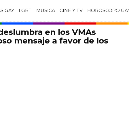
AS GAY
LGBT
MÚSICA
CINE Y TV
HOROSCOPO GA
 deslumbra en los VMAs
so mensaje a favor de los