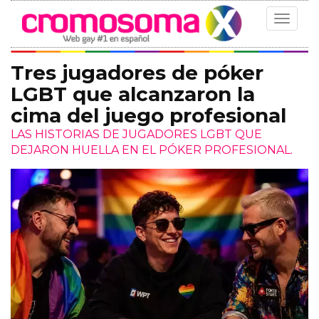
Toggle
navigat
Tres jugadores de póker
LGBT que alcanzaron la
cima del juego profesional
LAS HISTORIAS DE JUGADORES LGBT QUE
DEJARON HUELLA EN EL PÓKER PROFESIONAL.