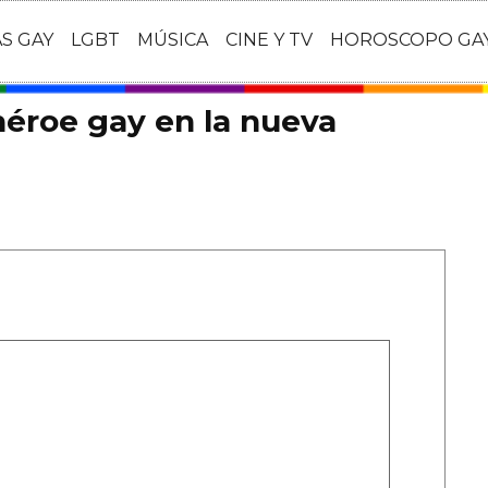
AS GAY
LGBT
MÚSICA
CINE Y TV
HOROSCOPO GA
héroe gay en la nueva