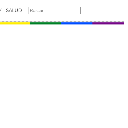
Y
SALUD