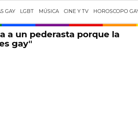
AS GAY
LGBT
MÚSICA
CINE Y TV
HOROSCOPO GA
 a un pederasta porque la
"es gay"