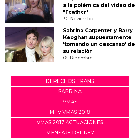
a la polémica del vídeo de
"Feather"
30 Noviembre
Sabrina Carpenter y Barry
Keoghan supuestamente
'tomando un descanso' de
su relación
05 Diciembre
DERECHOS TRANS
SABRINA
VMAS
MTV VMAS 2018
VMAS 2017 ACTUACIONES
MENSAJE DEL REY