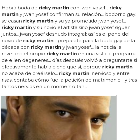
Habrá boda de
ricky martin
con jwan yosef...
ricky
martin
y jwan yosef confirman su relación... bodorrio gay:
se casan
ricky martin
y su ya prometido jwan yosef...
ricky martin
y su novio el artista sirio jwan yosef siguen
juntos... jwan yosef desnudo integral: así es el pene del
novio de
ricky martin
... prepárate para la boda gay de la
década con
ricky martin
y jwan yosef... la noticia la
revelaba el propio
ricky martin
en una vista al programa
de ellen degeneres... días después volvió a preguntarte si
efectivamente había dicho que sí, porque
ricky martin
no acaba de creérselo...
ricky martin
, nervioso y entre
risas, contaba cómo fue la petición de matrimonio... y tras
tantos nervios en un momento tan...