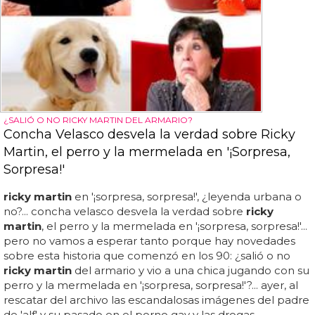
¿SALIÓ O NO RICKY MARTIN DEL ARMARIO?
Concha Velasco desvela la verdad sobre Ricky
Martin, el perro y la mermelada en '¡Sorpresa,
Sorpresa!'
ricky martin
en '¡sorpresa, sorpresa!', ¿leyenda urbana o
no?... concha velasco desvela la verdad sobre
ricky
martin
, el perro y la mermelada en '¡sorpresa, sorpresa!'...
pero no vamos a esperar tanto porque hay novedades
sobre esta historia que comenzó en los 90: ¿salió o no
ricky martin
del armario y vio a una chica jugando con su
perro y la mermelada en '¡sorpresa, sorpresa!'?... ayer, al
rescatar del archivo las escandalosas imágenes del padre
de 'alf' y su pasado en el porno gay y las drogas,