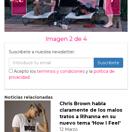
Imagen 2 de
4
Suscribete a nuestra newsletter:
Suscribete
Acepto los
terminos y condiciones
y la
política de
privacidad
.
Noticias relacionadas
Chris Brown habla
claramente de los malos
tratos a Rihanna en su
nuevo tema 'How I Feel'
12 Marzo