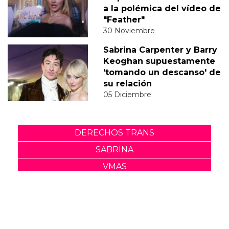
a la polémica del vídeo de
"Feather"
30 Noviembre
Sabrina Carpenter y Barry
Keoghan supuestamente
'tomando un descanso' de
su relación
05 Diciembre
DERECHOS TRANS
SABRINA
VMAS
MTV VMAS 2018
VMAS 2017 ACTUACIONES
MENSAJE DEL REY