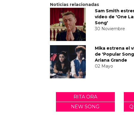
Noticias relacionadas
Sam Smith estre
vídeo de 'One La
Song'
30 Noviembre
Mika estrena el 
de 'Popular Song
Ariana Grande
02 Mayo
RITA ORA
NEW SONG
Q