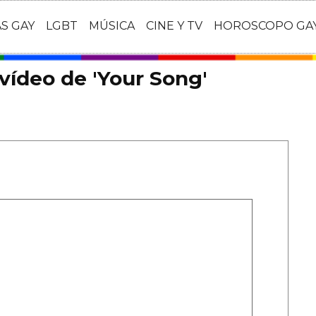
AS GAY
LGBT
MÚSICA
CINE Y TV
HOROSCOPO GA
 vídeo de 'Your Song'