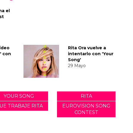
na el
st
vídeo
Rita Ora vuelve a
' con
intentarlo con 'Your
Song'
29 Mayo
YOUR SONG
RITA
UE TRABAJE RITA
EUROVISION SONG
CONTEST