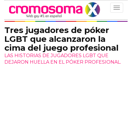
Toggle
navigat
Tres jugadores de póker
LGBT que alcanzaron la
cima del juego profesional
LAS HISTORIAS DE JUGADORES LGBT QUE
DEJARON HUELLA EN EL PÓKER PROFESIONAL.