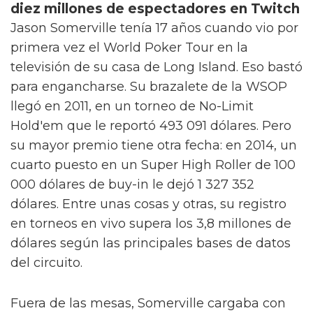
diez millones de espectadores en Twitch
Jason Somerville tenía 17 años cuando vio por
primera vez el World Poker Tour en la
televisión de su casa de Long Island. Eso bastó
para engancharse. Su brazalete de la WSOP
llegó en 2011, en un torneo de No-Limit
Hold'em que le reportó 493 091 dólares. Pero
su mayor premio tiene otra fecha: en 2014, un
cuarto puesto en un Super High Roller de 100
000 dólares de buy-in le dejó 1 327 352
dólares. Entre unas cosas y otras, su registro
en torneos en vivo supera los 3,8 millones de
dólares según las principales bases de datos
del circuito.
Fuera de las mesas, Somerville cargaba con