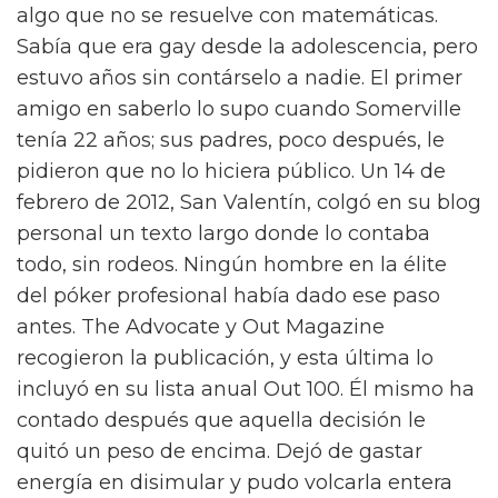
algo que no se resuelve con matemáticas.
Sabía que era gay desde la adolescencia, pero
estuvo años sin contárselo a nadie. El primer
amigo en saberlo lo supo cuando Somerville
tenía 22 años; sus padres, poco después, le
pidieron que no lo hiciera público. Un 14 de
febrero de 2012, San Valentín, colgó en su blog
personal un texto largo donde lo contaba
todo, sin rodeos. Ningún hombre en la élite
del póker profesional había dado ese paso
antes. The Advocate y Out Magazine
recogieron la publicación, y esta última lo
incluyó en su lista anual Out 100. Él mismo ha
contado después que aquella decisión le
quitó un peso de encima. Dejó de gastar
energía en disimular y pudo volcarla entera