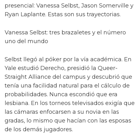
presencial: Vanessa Selbst, Jason Somerville y
Ryan Laplante. Estas son sus trayectorias.
Vanessa Selbst: tres brazaletes y el número
uno del mundo
Selbst llegó al póker por la vía académica. En
Yale estudió Derecho, presidió la Queer-
Straight Alliance del campus y descubrió que
tenía una facilidad natural para el cálculo de
probabilidades. Nunca escondió que era
lesbiana. En los torneos televisados exigía que
las cámaras enfocarsen a su novia en las
gradas, lo mismo que hacían con las esposas
de los demás jugadores.