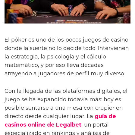
El póker es uno de los pocos juegos de casino
donde la suerte no lo decide todo. Intervienen
la estrategia, la psicología y el cálculo
matemático, y por eso lleva décadas
atrayendo a jugadores de perfil muy diverso.
Con la llegada de las plataformas digitales, el
juego se ha expandido todavía más: hoy es
posible sentarse a una mesa con crupier en
directo desde cualquier lugar. La
guía de
casinos online de Legalbet
, un portal
especializado en rankings y análisis de