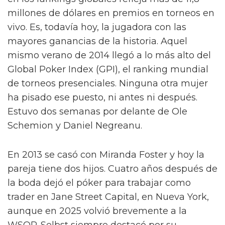
millones de dólares en premios en torneos en
vivo. Es, todavía hoy, la jugadora con las
mayores ganancias de la historia. Aquel
mismo verano de 2014 llegó a lo más alto del
Global Poker Index (GPI), el ranking mundial
de torneos presenciales. Ninguna otra mujer
ha pisado ese puesto, ni antes ni después.
Estuvo dos semanas por delante de Ole
Schemion y Daniel Negreanu.
En 2013 se casó con Miranda Foster y hoy la
pareja tiene dos hijos. Cuatro años después de
la boda dejó el póker para trabajar como
trader en Jane Street Capital, en Nueva York,
aunque en 2025 volvió brevemente a la