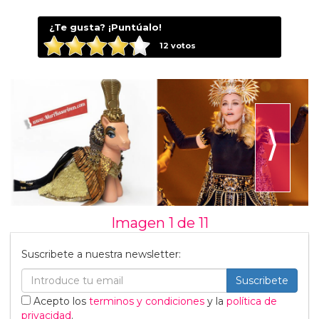
¿Te gusta? ¡Puntúalo!
12
votos
⟩
Imagen 1 de
11
Suscribete a nuestra newsletter:
Suscribete
Acepto los
terminos y condiciones
y la
política de
privacidad
.