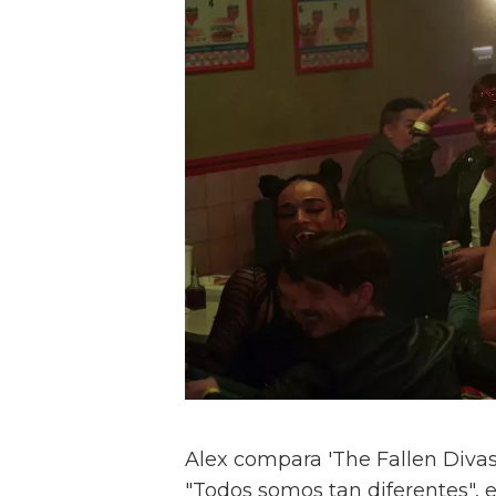
Alex compara 'The Fallen Divas' 
"Todos somos tan diferentes", e