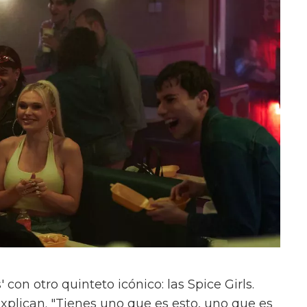
con otro quinteto icónico: las Spice Girls.
xplican. "Tienes uno que es esto, uno que es