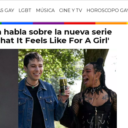
AS GAY
LGBT
MÚSICA
CINE Y TV
HOROSCOPO GA
habla sobre la nueva serie
at It Feels Like For A Girl'