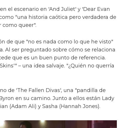
en el escenario en 'And Juliet' y 'Dear Evan
como "una historia caótica pero verdadera de
r como queer".
ón de que "no es nada como lo que he visto"
ica. Al ser preguntado sobre cómo se relaciona
cede que es un buen punto de referencia.
kins'" – una idea salvaje. "¿Quién no querría
uno de 'The Fallen Divas', una "pandilla de
 Byron en su camino. Junto a ellos están Lady
ian (Adam Ali) y Sasha (Hannah Jones).