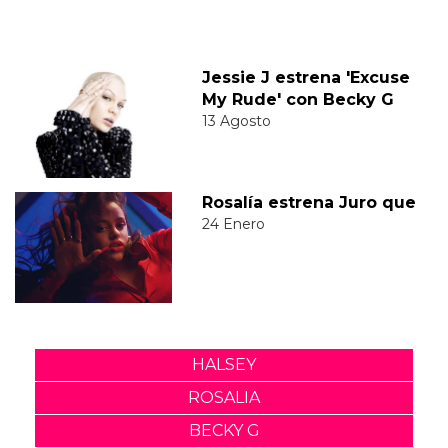
Jessie J estrena 'Excuse
My Rude' con Becky G
13 Agosto
Rosalía estrena Juro que
24 Enero
HALSEY
ROSALIA
BECKY G