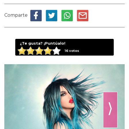
Comparte
¿Te gusta? ¡Puntúalo!
16
votos
⟩