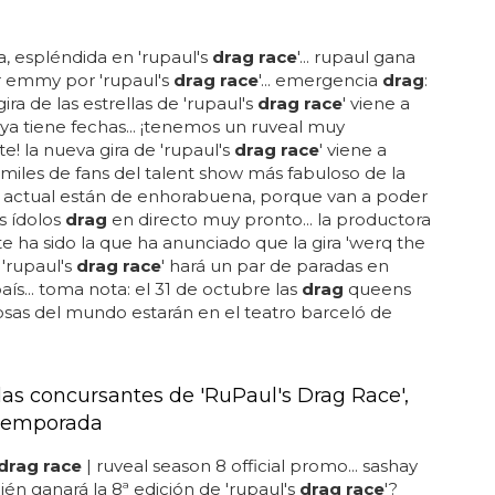
, espléndida en 'rupaul's
drag race
'... rupaul gana
r emmy por 'rupaul's
drag race
'... emergencia
drag
:
ira de las estrellas de 'rupaul's
drag race
' viene a
ya tiene fechas... ¡tenemos un ruveal muy
e! la nueva gira de 'rupaul's
drag race
' viene a
miles de fans del talent show más fabuloso de la
n actual están de enhorabuena, porque van a poder
us ídolos
drag
en directo muy pronto... la productora
 ha sido la que ha anunciado que la gira 'werq the
 'rupaul's
drag race
' hará un par de paradas en
aís... toma nota: el 31 de octubre las
drag
queens
sas del mundo estarán en el teatro barceló de
 las concursantes de 'RuPaul's Drag Race',
 temporada
drag race
| ruveal season 8 official promo... sashay
ién ganará la 8ª edición de 'rupaul's
drag race
'?