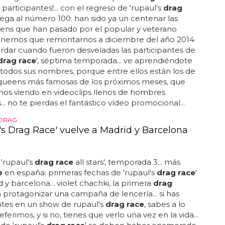
participantes!... con el regreso de 'rupaul's
drag
llega al número 100: han sido ya un centenar las
ns que han pasado por el popular y veterano
. tenemos que remontarnos a diciembre del año 2014
rdar cuando fueron desveladas las participantes de
drag race
', séptima temporada... ve aprendiéndote
todos sus nombres, porque entre ellos están los de
ueens más famosas de los próximos meses, que
os viendo en videoclips llenos de hombres
.. no te pierdas el fantástico vídeo promocional...
 DRAG
's Drag Race' vuelve a Madrid y Barcelona
 'rupaul's
drag race
all stars', temporada 3... más
e
en españa: primeras fechas de 'rupaul's
drag race
'
 y barcelona... violet chachki, la primera
drag
protagonizar una campaña de lencería... si has
ntes en un show de rupaul's
drag race
, sabes a lo
ferimos, y si no, tienes que verlo una vez en la vida...