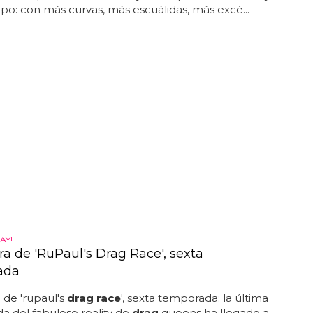
ipo: con más curvas, más escuálidas, más excé...
AY!
a de 'RuPaul's Drag Race', sexta
ada
de 'rupaul's
drag race
', sexta temporada: la última
 del fabuloso reality de
drag
queens ha llegado a