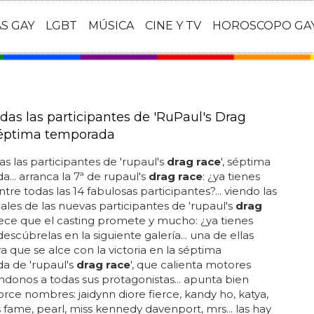
AS GAY
LGBT
MÚSICA
CINE Y TV
HOROSCOPO GA
das las participantes de 'RuPaul's Drag
séptima temporada
s las participantes de 'rupaul's
drag race
', séptima
... arranca la 7ª de rupaul's
drag race
: ¿ya tienes
ntre todas las 14 fabulosas participantes?... viendo las
ciales de las nuevas participantes de 'rupaul's
drag
rece que el casting promete y mucho: ¿ya tienes
descúbrelas en la siguiente galería... una de ellas
va que se alce con la victoria en la séptima
a de 'rupaul's
drag race
', que calienta motores
donos a todas sus protagonistas... apunta bien
orce nombres: jaidynn diore fierce, kandy ho, katya,
 fame, pearl, miss kennedy davenport, mrs... las hay