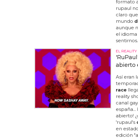
formato a
rupaul no
claro que
mundo
d
aunque no
el idiom
sentirnos..
EL REALITY
'RuPaul
abierto
Así eran 
temporada
race
lleg
reality s
canal gay
españa...
abierto! 
'rupaul's
en estad
edición "a