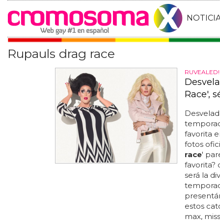
NOTICI
Rupauls drag race
RUVEALED!
Desvela
Race', 
Desvelada
temporada
favorita e
fotos ofi
race
' pa
favorita? 
será la di
temporad
presentán
estos cat
max, miss