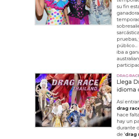
su fin es
ganadora.
temporad
sobresalie
sarcástic
pruebas, 
público..
iba a gan
australia
participad
DRAG RACE
Llega D
idioma 
Así entra
drag rac
hace falta
hay un pa
durante dé
de '
drag 