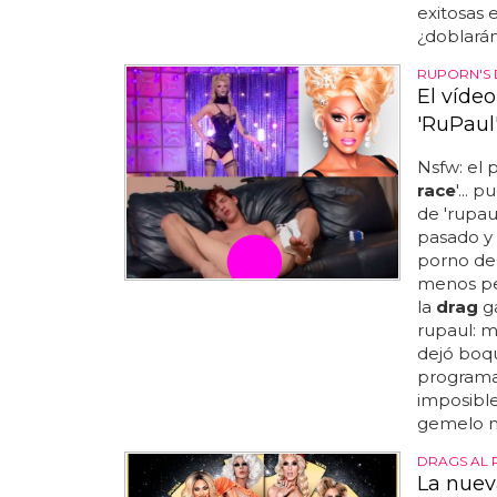
exitosas 
¿doblarán 
RUPORN'S
El víde
'RuPaul
Nsfw: el 
race
'... 
de 'rupau
pasado y 
porno de
menos pel
la
drag
ga
rupaul: m
dejó boqu
programa 
imposible
gemelo ma
DRAGS AL
La nuev