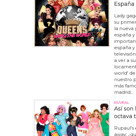
España
Lady gaga
su prime
la nueva g
españa y 
important
españa y 
televisió
a ver a s
locamente
world' de
nuestro p
más famo
madrid...
RUVEAL
Así son
octava
Rupaul’s
away: ¿qu