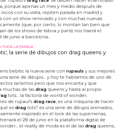
 de 'rupaul's
drag race
' se deben haber enamorado
a, porque apenas un mes y medio después de
 locos con su visita, repiten parada en madrid y
a con un show renovado y con muchas nuevas
 locamente (que, por cierto, lo montan tan bien que
an de los shows de lisboa y parís) nos traerá el
 de junio a barcelona...
 TODA LA FAMILIA
ts', la serie de dibujos con drag queens y
ns bebés: la nueva serie con
rupauls
y sus mejores
 una serie de dibujos... y hoy te hablamos de uno de
ectos rarísimos pero que nos encanta y que
 a muchas de las
drag
queens y hasta al propio
rag
tots... la factoría de world of wonder,
res de rupaul's
drag race
, es una máquina de hacer
 ¿qué es
drag
tots? es una serie de dibujos animados,
amente inspirado en el look de las supernenas,
trenará el 28 de junio en la plataforma digital de
wonder... el reality de moda es el de las
drag
queens,