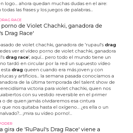
en logo... ahora quedan muchas dudas en el aire:
todas las frases y los juegos de palabras...
 DRAG RACE
o porno de Violet Chachki, ganadora de
's Drag Race'
pasado de violet chachki, ganadora de 'rupaul's
drag
puedes ver el vídeo porno de violet chachki, ganadora
l's
drag race
', aquí... pero todo el mundo tiene un
no tardó en circular por la red un supuesto vídeo
 esta
drag
queen cuando era más joven y con
ucas y artificios... la semana pasada conocíamos a
nadora de la última temporada del talent show de
erecidísima victoria para violet chachki, quien nos
iabiertos con su vestido reversible en el primer
o de quien jamás olvidaremos esa cintura
 que nos quitaba hasta el oxígeno... ¿es ella o un
lvado?... ¡mira su vídeo porno!...
 PODER
a gira de 'RuPaul's Drag Race' viene a