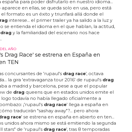
 españa para poder disfrutarlo en nuestro idioma...
 aparece en ellas, se queda solo en usa, pero está
 el formato es un éxito y triunfará allá donde el
rag
interese... el primer trailer ya ha salido a la luz y
 se entienda el idioma en el que hablan, la actitud,
a
drag
y la familiaridad del escenario nos hace
.
 DEL AÑO
's Drag Race' se estrena en España en
 en TEN
las concursantes de 'rupaul's
drag race
', octava
... la gira 'extravaganza tour 2016' de rupaul's
drag
aba a madrid y barcelona, pese a que el popular
how de
drag
queens que en estados unidos emite el
 logo todavía no había llegado oficialmente a
 bombazo: ¡'rupaul's
drag race
' llega a españa en
¿cómo traducirán "sashay away"?... pero ahora
drag race
' se estrena en españa en abierto en ten...
os unidos ahora mismo se está emitiendo la segunda
ll stars" de 'rupaul's
drag race
', tras 8 temporadas