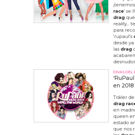
¡tenemos 
race
' se 
drag
quee
reality..
para reco
'rupaul's
desde ya 
las
drag
q
acabarem
desnudos.
DIVAS DEL
'RuPaul
en 2018
Tráiler de
drag rac
en madrid
queen en 
estado a
que nos re