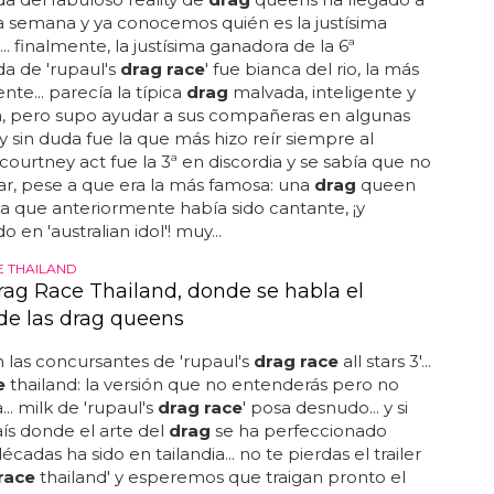
ta semana y ya conocemos quién es la justísima
.. finalmente, la justísima ganadora de la 6ª
a de 'rupaul's
drag race
' fue bianca del rio, la más
nte... parecía la típica
drag
malvada, inteligente y
a, pero supo ayudar a sus compañeras en algunas
y sin duda fue la que más hizo reír siempre al
. courtney act fue la 3ª en discordia y se sabía que no
ar, pese a que era la más famosa: una
drag
queen
na que anteriormente había sido cantante, ¡y
o en 'australian idol'! muy...
 THAILAND
rag Race Thailand, donde se habla el
de las drag queens
n las concursantes de 'rupaul's
drag race
all stars 3'...
e
thailand: la versión que no entenderás pero no
... milk de 'rupaul's
drag race
' posa desnudo... y si
ís donde el arte del
drag
se ha perfeccionado
cadas ha sido en tailandia... no te pierdas el trailer
race
thailand' y esperemos que traigan pronto el