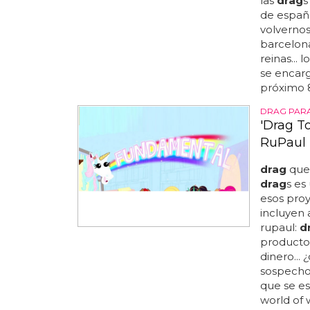
las
drag
s
de españ
volvernos
barcelon
reinas...
se encarg
próximo 8
DRAG PARA
'Drag To
RuPaul
drag
quee
drag
s es
esos proy
incluyen
rupaul:
d
producto
dinero...
sospechos
que se es
world of 