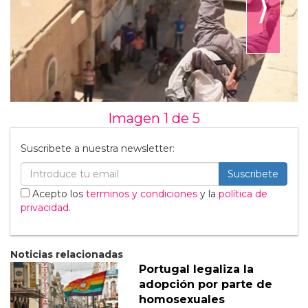
⟩
Imagen 1 de
5
Suscribete a nuestra newsletter:
Suscribete
Acepto los
terminos y condiciones
y la
política de
privacidad
.
Noticias relacionadas
Portugal legaliza la
adopción por parte de
homosexuales