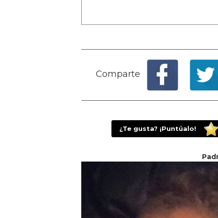
Comparte
¿Te gusta? ¡Puntúalo!
Padr