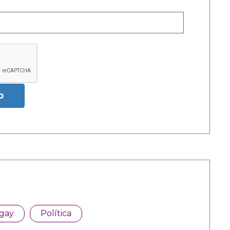
o
 gay
Política