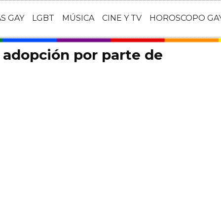
AS GAY
LGBT
MÚSICA
CINE Y TV
HOROSCOPO GA
a adopción por parte de