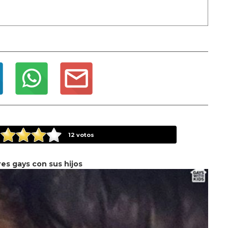
12
votos
es gays con sus hijos