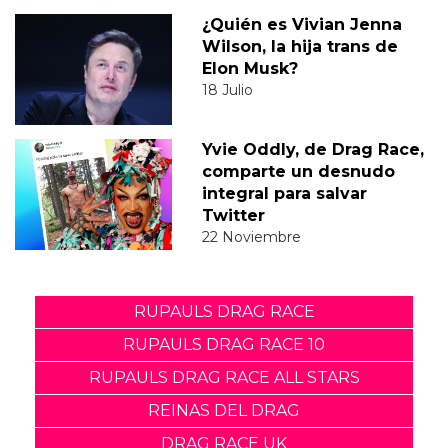
¿Quién es Vivian Jenna
Wilson, la hija trans de
Elon Musk?
18 Julio
Yvie Oddly, de Drag Race,
comparte un desnudo
integral para salvar
Twitter
22 Noviembre
RUPAULS DRAG RACE
RUPAULS DRAG RACE 10
RUPAULS DRAG RACE ALL STARS
REINAS DEL DRAG
DRAG RACE UK