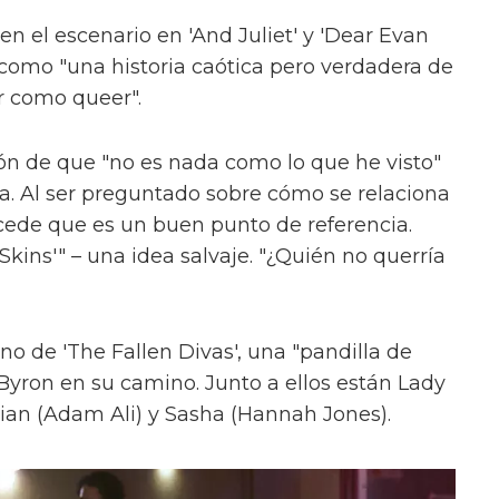
en el escenario en 'And Juliet' y 'Dear Evan
como "una historia caótica pero verdadera de
r como queer".
ón de que "no es nada como lo que he visto"
ica. Al ser preguntado sobre cómo se relaciona
cede que es un buen punto de referencia.
kins'" – una idea salvaje. "¿Quién no querría
uno de 'The Fallen Divas', una "pandilla de
 Byron en su camino. Junto a ellos están Lady
ian (Adam Ali) y Sasha (Hannah Jones).