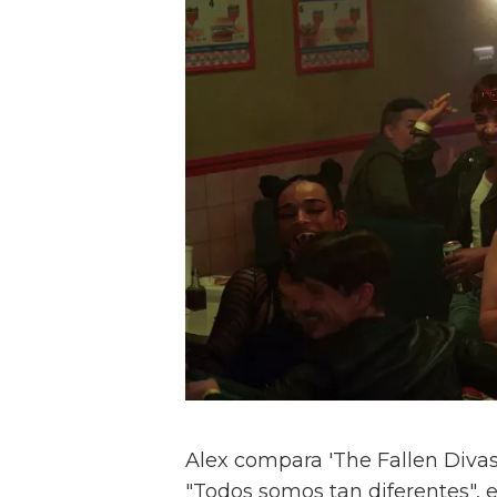
Alex compara 'The Fallen Divas' 
"Todos somos tan diferentes", e