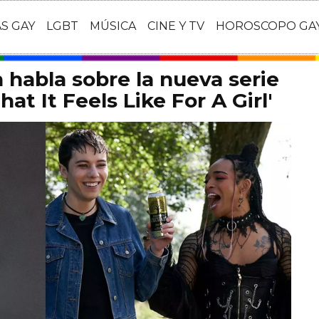
AS GAY
LGBT
MÚSICA
CINE Y TV
HOROSCOPO GA
habla sobre la nueva serie
at It Feels Like For A Girl'