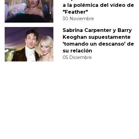
a la polémica del vídeo de
"Feather"
30 Noviembre
Sabrina Carpenter y Barry
Keoghan supuestamente
'tomando un descanso' de
su relación
05 Diciembre
DERECHOS TRANS
SABRINA
VMAS
MTV VMAS 2018
VMAS 2017 ACTUACIONES
MENSAJE DEL REY