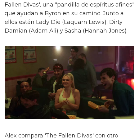
Fallen Divas', una "pandilla de espíritus afines"
que ayudan a Byron en su camino. Junto a
ellos están Lady Die (Laquarn Lewis), Dirty
Damian (Adam Ali) y Sasha (Hannah Jones).
Alex compara 'The Fallen Divas' con otro