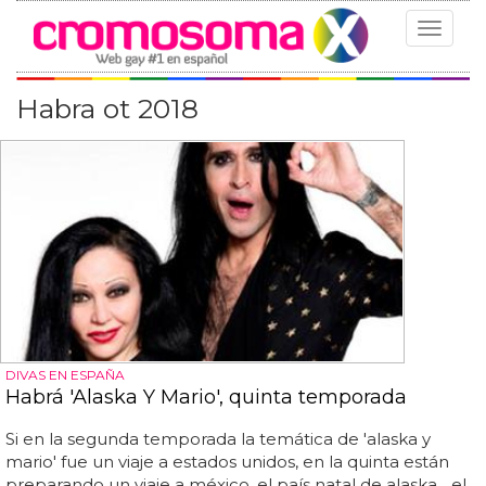
Toggle
navigat
Habra ot 2018
DIVAS EN ESPAÑA
Habrá 'Alaska Y Mario', quinta temporada
Si en la segunda temporada la temática de 'alaska y
mario' fue un viaje a estados unidos, en la quinta están
preparando un viaje a méxico, el país natal de alaska... el