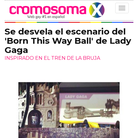
Toggle
navigat
Se desvela el escenario del
'Born This Way Ball' de Lady
Gaga
INSPIRADO EN EL TREN DE LA BRUJA