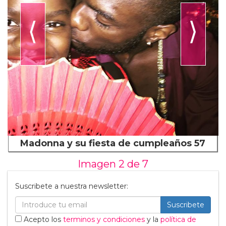
⟨
⟩
Madonna y su fiesta de cumpleaños 57
Imagen 2 de
7
Suscribete a nuestra newsletter:
Suscribete
Acepto los
terminos y condiciones
y la
política de