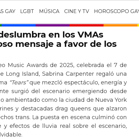
AS GAY
LGBT
MÚSICA
CINE Y TV
HOROSCOPO GA
 deslumbra en los VMAs
so mensaje a favor de los
eo Music Awards de 2025, celebrada el 7 de
e Long Island, Sabrina Carpenter regaló una
ema
“Tears”
que mezcló espectáculo, energía y
tante surgió del escenario emergiendo desde
ario ambientado como la ciudad de Nueva York
rines y destacadas drag queens que alzaron
echos trans. La puesta en escena culminó con
y efectos de lluvia real sobre el escenario,
vidable.