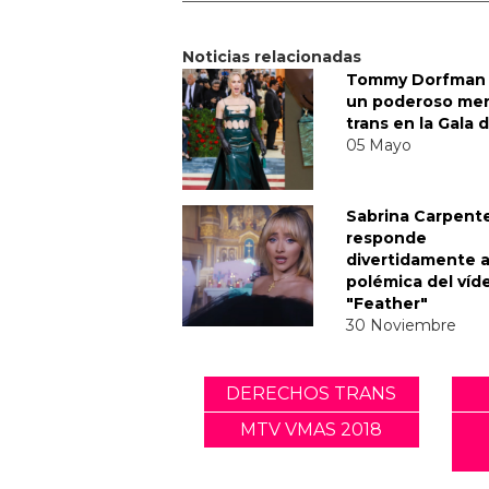
Noticias relacionadas
Tommy Dorfman 
un poderoso me
trans en la Gala 
05 Mayo
Sabrina Carpent
responde
divertidamente a
polémica del víd
"Feather"
30 Noviembre
DERECHOS TRANS
MTV VMAS 2018