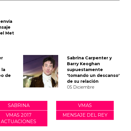
envía
nsaje
del Met
er
Sabrina Carpenter y
Barry Keoghan
 la
supuestamente
eo de
'tomando un descanso'
de su relación
05 Diciembre
SABRINA
VMAS
VMAS 2017
MENSAJE DEL REY
ACTUACIONES