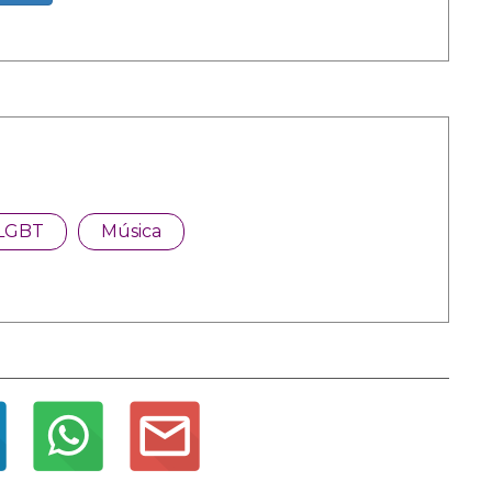
LGBT
Música