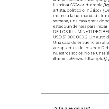
lluminati666worldtemple@gm
artista, político o músico? ¿
mismo a la hermandad Illumi
semana, una casa gratis donde
estadounidenses para inici
DE LOS ILLUMINATI RECIBEN 
USD $1,000,000 2. Un auto d
Una casa de ensueño en el paí
aeropuertos del mundo Debe
nuestros socios. No te unas s
illuminati666worldtemple@
¿Y tú que opinas?