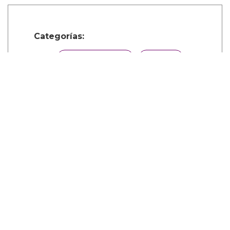
Categorías:
Internacional
LGBT
Música
Comparte
Suscribete a nuestra newsletter: