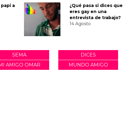
 papi a
¿Qué pasa si dices que
eres gay en una
entrevista de trabajo?
14 Agosto
SEMA
DICES
MI AMIGO OMAR
MUNDO AMIGO