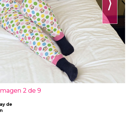
⟩
Imagen 2 de
9
ay de
en