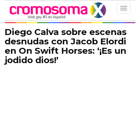
Toggle
navigat
Diego Calva sobre escenas
desnudas con Jacob Elordi
en On Swift Horses: ‘¡Es un
jodido dios!’