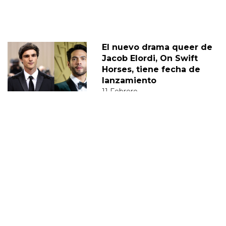
El nuevo drama queer de
Jacob Elordi, On Swift
Horses, tiene fecha de
lanzamiento
11 Febrero
Jacob Elordi, de Euphoria,
opina sobre la sexualidad
de Nate
02 Marzo
JACOB ELORDI
DIEGO
JUAN DIEGO