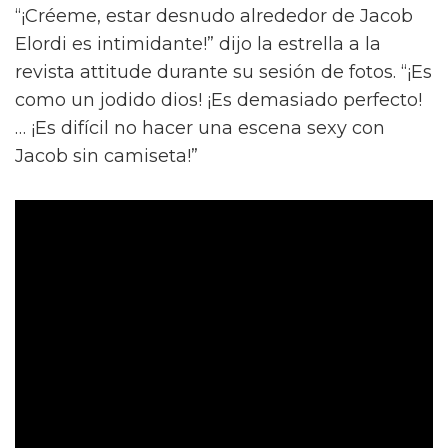
“¡Créeme, estar desnudo alrededor de Jacob
Elordi es intimidante!” dijo la estrella a la
revista attitude durante su sesión de fotos. “¡Es
como un jodido dios! ¡Es demasiado perfecto!
… ¡Es difícil no hacer una escena sexy con
Jacob sin camiseta!”