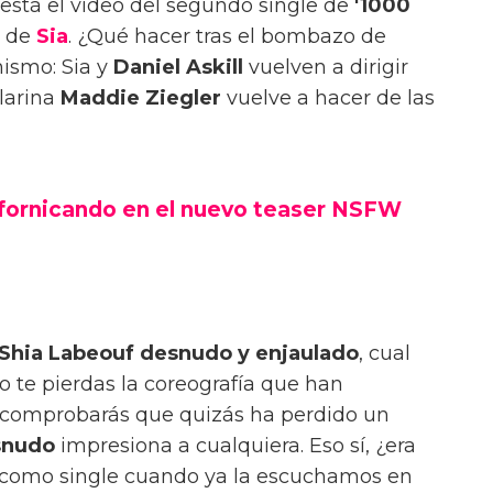
está el vídeo del segundo single de
'1000
o de
Sia
. ¿Qué hacer tras el bombazo de
ismo: Sia y
Daniel Askill
vuelven a dirigir
ilarina
Maddie Ziegler
vuelve a hacer de las
 fornicando en el nuevo teaser NSFW
Shia Labeouf desnudo y enjaulado
, cual
No te pierdas la coreografía que han
e comprobarás que quizás ha perdido un
snudo
impresiona a cualquiera. Eso sí, ¿era
 como single cuando ya la escuchamos en