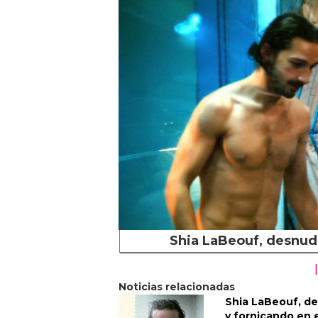
Shia LaBeouf, desnud
Noticias relacionadas
Shia LaBeouf, d
y fornicando en 