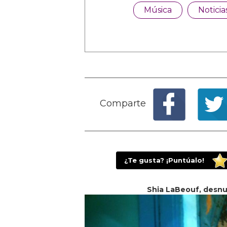
Música
Noticia
Comparte
¿Te gusta? ¡Puntúalo!
Shia LaBeouf, desnu