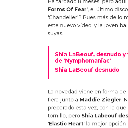
Ha tardado 8 meses, pero aquí 
Forms Of Fear'
, el último disc
'Chandelier'? Pues más de lo m
este nuevo vídeo, y la joven ba
suyas.
Shia LaBeouf, desnudo y
de 'Nymphomaniac'
Shia LaBeouf desnudo
La novedad viene en forma de
fiera junto a
Maddie Ziegler
. 
preparado esta vez, con la qu
tornillo, pero
Shia Labeouf de
'Elastic Heart'
la mejor opción