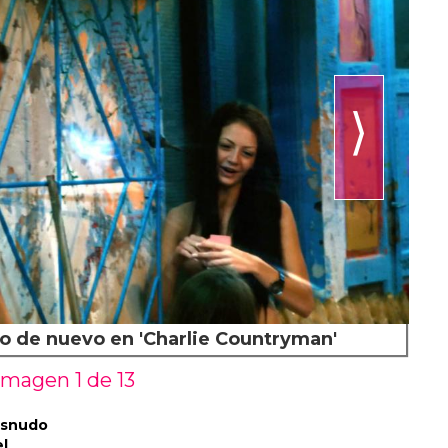
⟩
o de nuevo en 'Charlie Countryman'
Imagen 1 de
13
esnudo
el