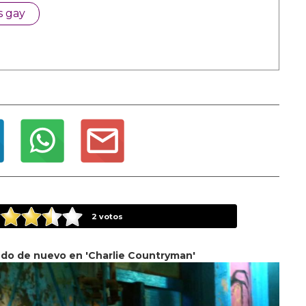
s gay
2
votos
do de nuevo en 'Charlie Countryman'