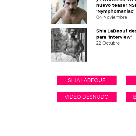
nuevo teaser N
'Nymphomaniac'
04 Noviembre
Shia LaBeouf d
para 'Interview'
22 Octubre
SHIA LABEOUF
VIDEO DESNUDO