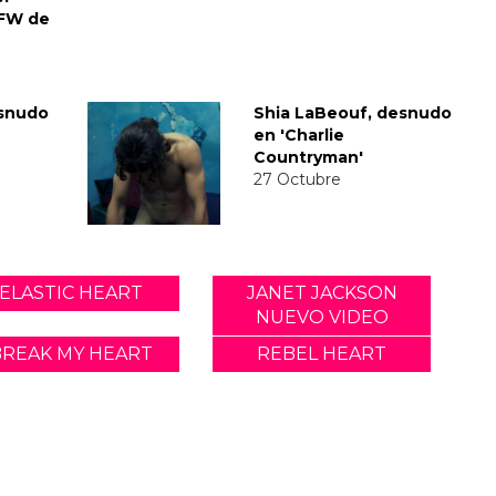
SFW de
esnudo
Shia LaBeouf, desnudo
en 'Charlie
Countryman'
27 Octubre
ELASTIC HEART
JANET JACKSON
NUEVO VIDEO
BREAK MY HEART
REBEL HEART