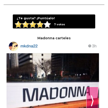
¿Te gusta? ¡Puntúalo!
7
votos
Madonna carteles
⟩