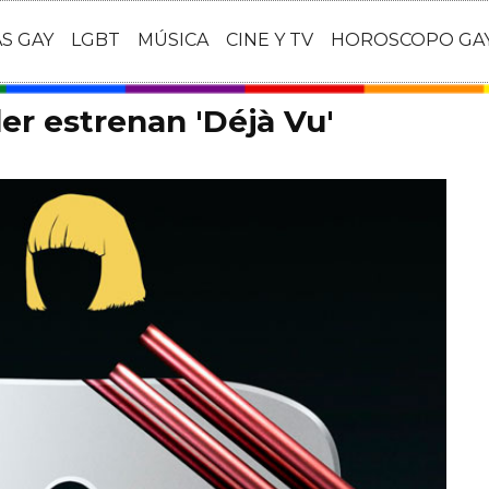
AS GAY
LGBT
MÚSICA
CINE Y TV
HOROSCOPO GA
er estrenan 'Déjà Vu'