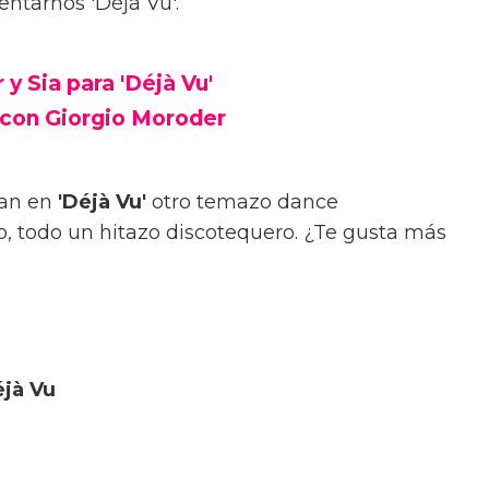
entarnos 'Déjà Vu'.
y Sia para 'Déjà Vu'
 con Giorgio Moroder
an en
'Déjà Vu'
otro temazo dance
 todo un hitazo discotequero. ¿Te gusta más
éjà Vu