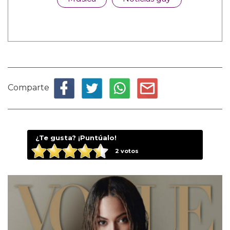
Comparte
¿Te gusta? ¡Puntúalo!
2
votos