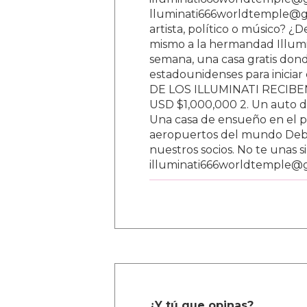
lluminati666worldtemple@gm
artista, político o músico? ¿
mismo a la hermandad Illumi
semana, una casa gratis donde
estadounidenses para inici
DE LOS ILLUMINATI RECIBEN 
USD $1,000,000 2. Un auto d
Una casa de ensueño en el paí
aeropuertos del mundo Debe
nuestros socios. No te unas s
illuminati666worldtemple@
¿Y tú que opinas?