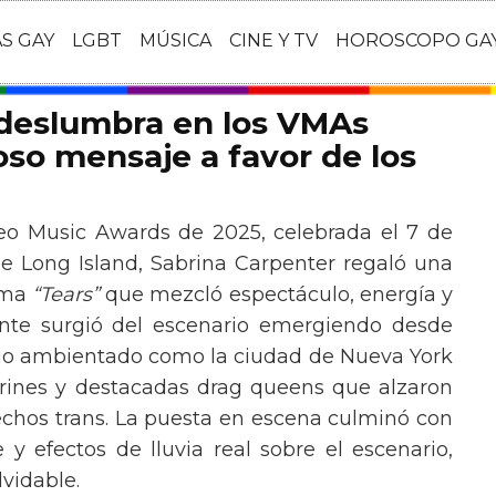
AS GAY
LGBT
MÚSICA
CINE Y TV
HOROSCOPO GA
 deslumbra en los VMAs
so mensaje a favor de los
eo Music Awards de 2025, celebrada el 7 de
e Long Island, Sabrina Carpenter regaló una
ema
“Tears”
que mezcló espectáculo, energía y
tante surgió del escenario emergiendo desde
ario ambientado como la ciudad de Nueva York
rines y destacadas drag queens que alzaron
echos trans. La puesta en escena culminó con
y efectos de lluvia real sobre el escenario,
vidable.