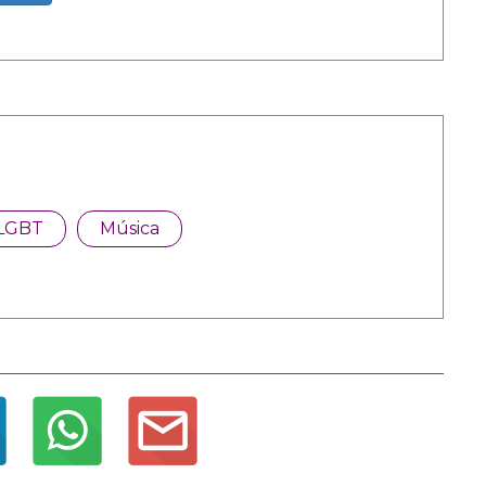
LGBT
Música