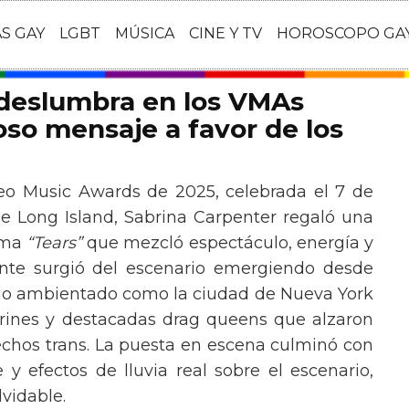
AS GAY
LGBT
MÚSICA
CINE Y TV
HOROSCOPO GA
 deslumbra en los VMAs
so mensaje a favor de los
eo Music Awards de 2025, celebrada el 7 de
e Long Island, Sabrina Carpenter regaló una
ema
“Tears”
que mezcló espectáculo, energía y
tante surgió del escenario emergiendo desde
ario ambientado como la ciudad de Nueva York
rines y destacadas drag queens que alzaron
echos trans. La puesta en escena culminó con
y efectos de lluvia real sobre el escenario,
vidable.