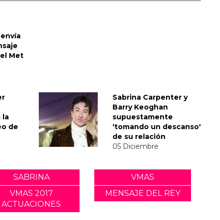
envía
nsaje
del Met
er
Sabrina Carpenter y
Barry Keoghan
 la
supuestamente
eo de
'tomando un descanso'
de su relación
05 Diciembre
SABRINA
VMAS
VMAS 2017
MENSAJE DEL REY
ACTUACIONES