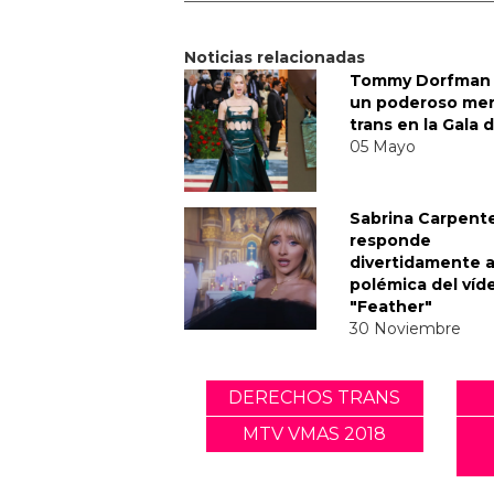
Noticias relacionadas
Tommy Dorfman 
un poderoso me
trans en la Gala 
05 Mayo
Sabrina Carpent
responde
divertidamente a
polémica del víd
"Feather"
30 Noviembre
DERECHOS TRANS
MTV VMAS 2018