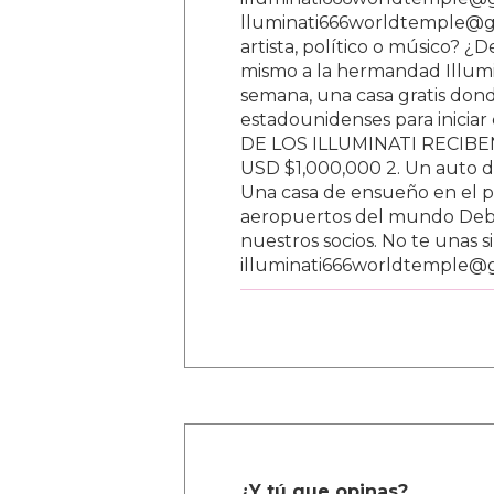
lluminati666worldtemple@gm
artista, político o músico? ¿
mismo a la hermandad Illumi
semana, una casa gratis donde
estadounidenses para inici
DE LOS ILLUMINATI RECIBEN 
USD $1,000,000 2. Un auto d
Una casa de ensueño en el paí
aeropuertos del mundo Debe
nuestros socios. No te unas s
illuminati666worldtemple@
¿Y tú que opinas?