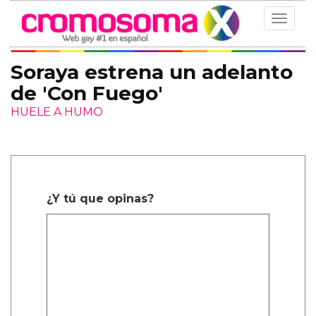
Toggle
navigat
Soraya estrena un adelanto
de 'Con Fuego'
HUELE A HUMO
¿Y tú que opinas?