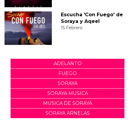
Escucha 'Con Fuego' de
Soraya y Aqeel
15 Febrero
ADELANTO
FUEGO
SORAYA
SORAYA MUSICA
MUSICA DE SORAYA
SORAYA ARNELAS