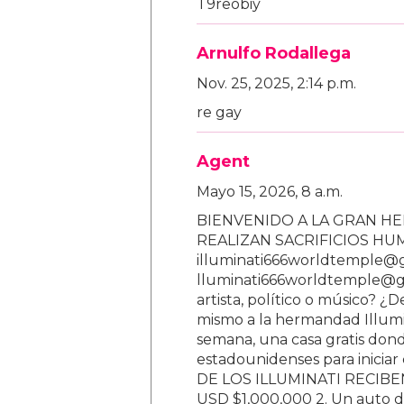
T9reobiy
Arnulfo Rodallega
Nov. 25, 2025, 2:14 p.m.
re gay
Agent
Mayo 15, 2026, 8 a.m.
BIENVENIDO A LA GRAN HE
REALIZAN SACRIFICIOS H
illuminati666worldtemple@
lluminati666worldtemple@gm
artista, político o músico? ¿
mismo a la hermandad Illumi
semana, una casa gratis donde
estadounidenses para inici
DE LOS ILLUMINATI RECIBEN 
USD $1,000,000 2. Un auto d