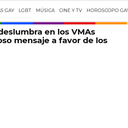
AS GAY
LGBT
MÚSICA
CINE Y TV
HOROSCOPO GA
 deslumbra en los VMAs
so mensaje a favor de los