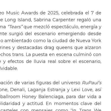
eo Music Awards de 2025, celebrada el 7 de
e Long Island, Sabrina Carpenter regaló una
ema
“Tears”
que mezcló espectáculo, energía y
tante surgió del escenario emergiendo desde
ario ambientado como la ciudad de Nueva York
rines y destacadas drag queens que alzaron
echos trans. La puesta en escena culminó con
y efectos de lluvia real sobre el escenario,
vidable.
pación de varias figuras del universo
RuPaul’s
, Denali, Laganja Estranja y Lexi Love, así
 ballroom Honey Balenciaga, para dar vida a
lidaridad y actitud. En momentos clave del
n carteles con mensajes como “In Trans We