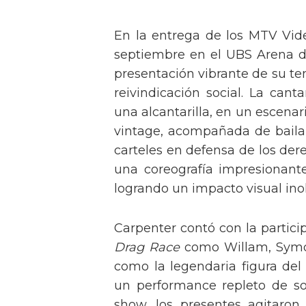
En la entrega de los MTV Vid
septiembre en el UBS Arena d
presentación vibrante de su t
reivindicación social. La can
una alcantarilla, en un escen
vintage, acompañada de baila
carteles en defensa de los der
una coreografía impresionante 
logrando un impacto visual inol
Carpenter contó con la partici
Drag Race
como Willam, Symone
como la legendaria figura del
un performance repleto de so
show, los presentes agitaro