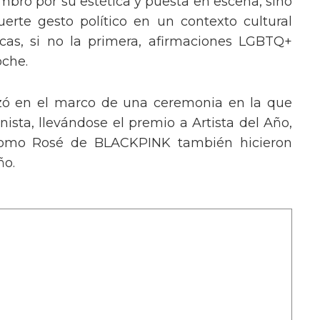
mbró por su estética y puesta en escena, sino
erte gesto político en un contexto cultural
ocas, si no la primera, afirmaciones LGBTQ+
oche.
izó en el marco de una ceremonia en la que
ista, llevándose el premio a Artista del Año,
 como Rosé de BLACKPINK también hicieron
ño.