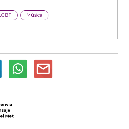
LGBT
Música
envía
nsaje
del Met