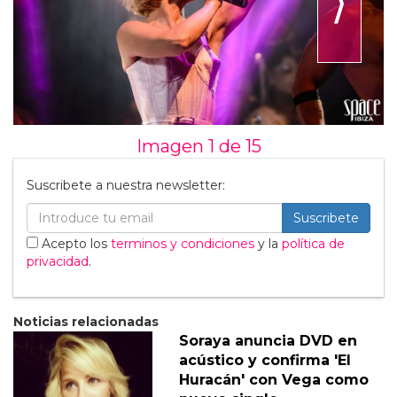
⟩
Imagen 1 de
15
Suscribete a nuestra newsletter:
Suscribete
Acepto los
terminos y condiciones
y la
política de
privacidad
.
Noticias relacionadas
Soraya anuncia DVD en
acústico y confirma 'El
Huracán' con Vega como