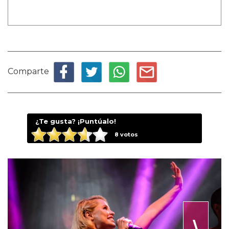
Comparte
¿Te gusta? ¡Puntúalo!
8
votos