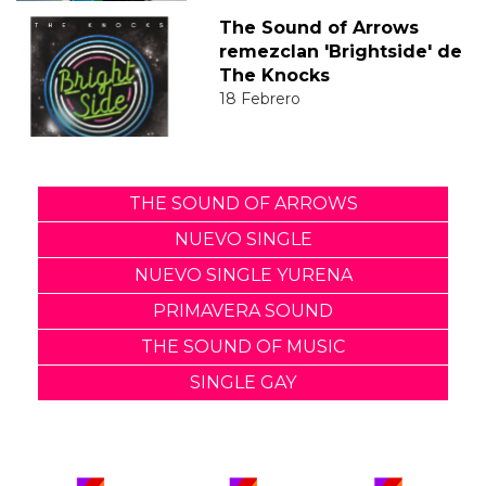
The Sound of Arrows
remezclan 'Brightside' de
The Knocks
18 Febrero
THE SOUND OF ARROWS
NUEVO SINGLE
NUEVO SINGLE YURENA
PRIMAVERA SOUND
THE SOUND OF MUSIC
SINGLE GAY