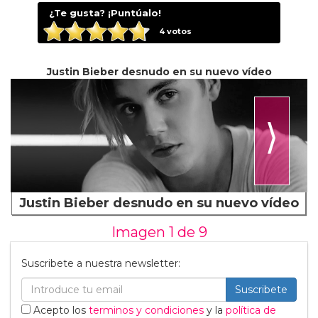
¿Te gusta? ¡Puntúalo!
4
votos
Justin Bieber desnudo en su nuevo vídeo
⟩
Justin Bieber desnudo en su nuevo vídeo
Imagen 1 de
9
Suscribete a nuestra newsletter:
Suscribete
Acepto los
terminos y condiciones
y la
política de