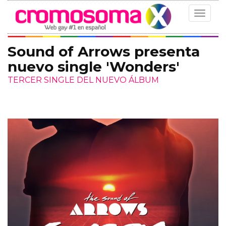
Toggle
navigat
Sound of Arrows presenta
nuevo single 'Wonders'
TERCER SINGLE DEL NUEVO ÁLBUM