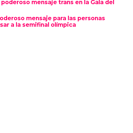
poderoso mensaje trans en la Gala del
poderoso mensaje para las personas
sar a la semifinal olímpica
mbró por su estética y puesta en escena, sino
erte gesto político en un contexto cultural
ocas, si no la primera, afirmaciones LGBTQ+
oche.
izó en el marco de una ceremonia en la que
ista, llevándose el premio a Artista del Año,
 como Rosé de BLACKPINK también hicieron
ño.