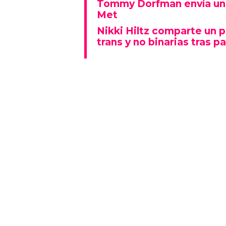
Tommy Dorfman envía un 
Met
Nikki Hiltz comparte un 
trans y no binarias tras pa
Este espectáculo no solo deslu
que también representó un fu
polarizado: fue una de las p
visiblemente explícitas de la n
Además, la actuación se real
Lady Gaga fue la gran protagon
mientras que otros artistas
historia al ganar Canción del A