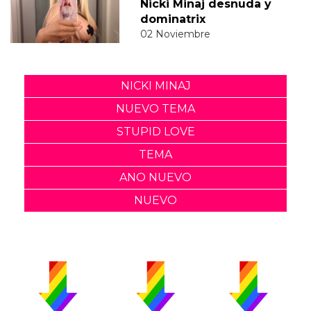
Nicki Minaj desnuda y
dominatrix
02 Noviembre
NICKI MINAJ
NUEVO TEMA
STUPID LOVE
TEMA
ANO NUEVO
NUEVO