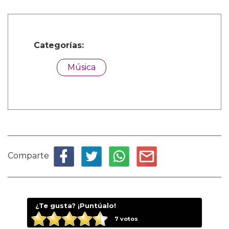
Categorías:
Música
Comparte
¿Te gusta? ¡Puntúalo!
7
votos