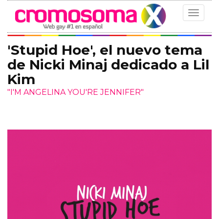
Toggle
navigat
'Stupid Hoe', el nuevo tema
de Nicki Minaj dedicado a Lil
Kim
"I'M ANGELINA YOU'RE JENNIFER"