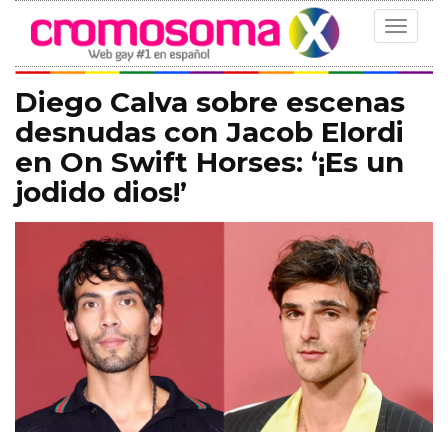
Toggle
navigat
Diego Calva sobre escenas
desnudas con Jacob Elordi
en On Swift Horses: ‘¡Es un
jodido dios!’