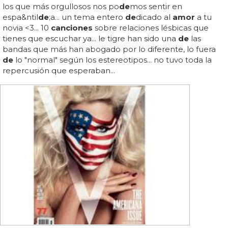
los que más orgullosos nos po
de
mos sentir en
espa&ntil
de
;a... un tema entero
de
dicado al
amor
a tu
novia <3... 10
canciones
sobre relaciones lésbicas que
tienes que escuchar ya... le tigre han sido una
de
las
bandas que más han abogado por lo diferente, lo fuera
de
lo "normal" según los estereotipos... no tuvo toda la
repercusión que esperaban...