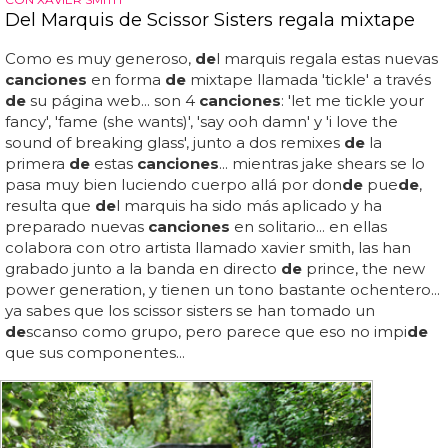
Del Marquis de Scissor Sisters regala mixtape
Como es muy generoso,
de
l marquis regala estas nuevas
canciones
en forma
de
mixtape llamada 'tickle' a través
de
su página web... son 4
canciones
: 'let me tickle your
fancy', 'fame (she wants)', 'say ooh damn' y 'i love the
sound of breaking glass', junto a dos remixes
de
la
primera
de
estas
canciones
... mientras jake shears se lo
pasa muy bien luciendo cuerpo allá por don
de
pue
de
,
resulta que
de
l marquis ha sido más aplicado y ha
preparado nuevas
canciones
en solitario... en ellas
colabora con otro artista llamado xavier smith, las han
grabado junto a la banda en directo
de
prince, the new
power generation, y tienen un tono bastante ochentero...
ya sabes que los scissor sisters se han tomado un
de
scanso como grupo, pero parece que eso no impi
de
que sus componentes...