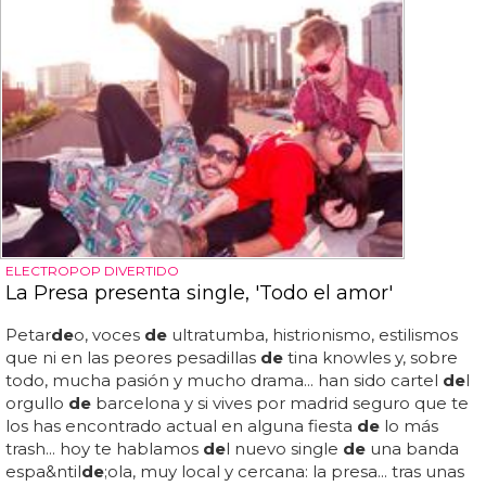
ELECTROPOP DIVERTIDO
La Presa presenta single, 'Todo el amor'
Petar
de
o, voces
de
ultratumba, histrionismo, estilismos
que ni en las peores pesadillas
de
tina knowles y, sobre
todo, mucha pasión y mucho drama... han sido cartel
de
l
orgullo
de
barcelona y si vives por madrid seguro que te
los has encontrado actual en alguna fiesta
de
lo más
trash... hoy te hablamos
de
l nuevo single
de
una banda
espa&ntil
de
;ola, muy local y cercana: la presa... tras unas