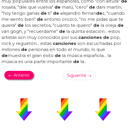
muy populares entre los españoles, como "con altura"
de
rosalía, "dile que vuelva"
de
malú, "cero"
de
dani martín,
"hoy tengo ganas
de
ti"
de
alejandro fernan
de
z, "cuando
me siento bien"
de
antonio orozco, "no me pidas que te
quiera"
de
los secretos, "cuanto te quiero"
de
la oreja
de
van gogh, y "recuerdame"
de
la quinta estación... estos
artistas son muy conocidos por sus
canciones de
pop,
rock y reguetón... estas
canciones
son escuchadas por
millones
de
personas en todo el mundo, lo que
de
muestra el gran éxito
de
la música española... la
música es una parte importante
de
la...
← Anterior
Siguiente →