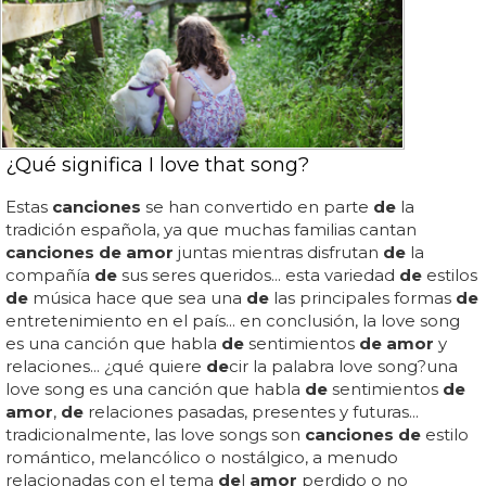
¿Qué significa I love that song?
Estas
canciones
se han convertido en parte
de
la
tradición española, ya que muchas familias cantan
canciones de amor
juntas mientras disfrutan
de
la
compañía
de
sus seres queridos... esta variedad
de
estilos
de
música hace que sea una
de
las principales formas
de
entretenimiento en el país... en conclusión, la love song
es una canción que habla
de
sentimientos
de amor
y
relaciones... ¿qué quiere
de
cir la palabra love song?una
love song es una canción que habla
de
sentimientos
de
amor
,
de
relaciones pasadas, presentes y futuras...
tradicionalmente, las love songs son
canciones de
estilo
romántico, melancólico o nostálgico, a menudo
relacionadas con el tema
de
l
amor
perdido o no