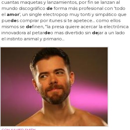
cuantas maquetas y lanzamientos, por fin se lanzan al
mundo discográfico
de
forma más profesional con 'todo
el
amor
', un single electropop muy tonti y simpático que
pue
de
s comprar por itunes si te apetece... como ellos
mismos se
de
finen, "la presa quiere acercar la electrónica
innovadora al petar
de
o mas divertido sin
de
jar a un lado
el instinto animal y primario...
CON XAVIER SMITH