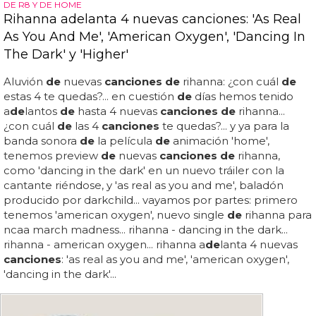
DE R8 Y DE HOME
Rihanna adelanta 4 nuevas canciones: 'As Real
As You And Me', 'American Oxygen', 'Dancing In
The Dark' y 'Higher'
Aluvión
de
nuevas
canciones de
rihanna: ¿con cuál
de
estas 4 te quedas?... en cuestión
de
días hemos tenido
a
de
lantos
de
hasta 4 nuevas
canciones de
rihanna...
¿con cuál
de
las 4
canciones
te quedas?... y ya para la
banda sonora
de
la película
de
animación 'home',
tenemos preview
de
nuevas
canciones de
rihanna,
como 'dancing in the dark' en un nuevo tráiler con la
cantante riéndose, y 'as real as you and me', baladón
producido por darkchild... vayamos por partes: primero
tenemos 'american oxygen', nuevo single
de
rihanna para
ncaa march madness... rihanna - dancing in the dark...
rihanna - american oxygen... rihanna a
de
lanta 4 nuevas
canciones
: 'as real as you and me', 'american oxygen',
'dancing in the dark'...