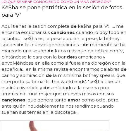
LO QUE SE VIENE CONOCIENDO COMO UN "ANA OBREGÓN"
Ke$ha se pone patriótica en la sesión de fotos
para 'V'
Aquí tienes la sesión completa
de
ke$ha para 'v': ... me
encanta escuchar sus
canciones
cuando lo doy todo en
la cinta... ke$ha es, le pese a quién le pese, la britney
spears
de
las nuevas generaciones...
de
momento se ha
marcado una sesión
de
fotos más que patriótica con 'v',
pintándose la cara con la ban
de
ra americana y
envolviéndose en ella como si fuera ana obregón con la
española... en la misma revista encontramos palabras
de
cariño y admiración
de
la mismísima britney spears, que
interpretó su tema 'till the world ends': "ke$ha trae un
espíritu divertido y
de
senfadado a la escena pop
americana... una mujer que mueves masas con sus
canciones
, que genera tanto
amor
como odio, pero
ante quién indudablemente nos rendimos cuando
suenan sus temas en la discoteca...