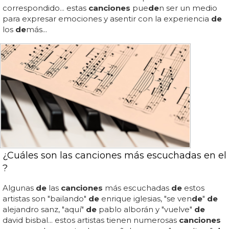
correspondido... estas
canciones
pue
de
n ser un medio
para expresar emociones y asentir con la experiencia
de
los
de
más...
¿Cuáles son las canciones más escuchadas en el
?
Algunas
de
las
canciones
más escuchadas
de
estos
artistas son "bailando"
de
enrique iglesias, "se ven
de
"
de
alejandro sanz, "aquí"
de
pablo alborán y "vuelve"
de
david bisbal... estos artistas tienen numerosas
canciones