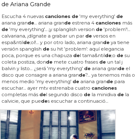
de Ariana Grande
Escucha 4 nuevas
canciones de
'my everything'
de
ariana gran
de
... ariana gran
de
estrena 4
canciones
más
de
'my everything'... ¡y splanglish version
de
'problem'!...
calvariana, ¡dígnate a grabar un par
de
versos en
espa&ntil
de
;ol!... y por otro lado, ariana gran
de
ya tiene
versión spanglish
de
su hit 'problem': aquí elegancia
poca, porque es una chapuza
de
l tama&ntil
de
;o
de
su
coleta postiza, don
de
mete cuatro frases
de
un tal j
balvin y listo... ¿será 'my everything'
de
ariana gran
de
el
disco que consagre a ariana gran
de
?... ya tenemos más o
menos medio 'my everything'
de
ariana gran
de
para
escuchar... ayer mtv estrenaba cuatro
canciones
completas más
de
l segundo disco
de
la minidiva
de
la
calvicie, que pue
de
s escuchar a continuació...