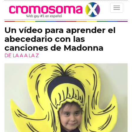
Toggle
navigat
Un vídeo para aprender el
abecedario con las
canciones de Madonna
DE LA A A LA Z