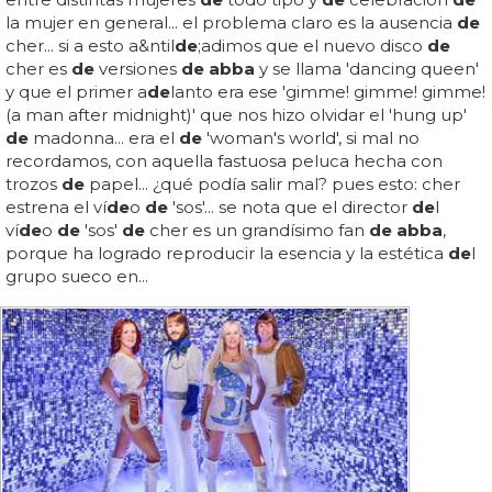
la mujer en general... el problema claro es la ausencia
de
cher... si a esto a&ntil
de
;adimos que el nuevo disco
de
cher es
de
versiones
de abba
y se llama 'dancing queen'
y que el primer a
de
lanto era ese 'gimme! gimme! gimme!
(a man after midnight)' que nos hizo olvidar el 'hung up'
de
madonna... era el
de
'woman's world', si mal no
recordamos, con aquella fastuosa peluca hecha con
trozos
de
papel... ¿qué podía salir mal? pues esto: cher
estrena el ví
de
o
de
'sos'... se nota que el director
de
l
ví
de
o
de
'sos'
de
cher es un grandísimo fan
de abba
,
porque ha logrado reproducir la esencia y la estética
de
l
grupo sueco en...