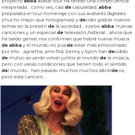
proyecto
abba
avatar tour ha tenido una consecuencia
inesperada... como ves, casi
de
casualidad,
abba
preparaba el tour homenaje con sus avatares digitales
(mucho mejor que hologramas) y
de
cidió grabar nuevos
temas sin la presión
de
la sociedad... vuelve
abba
: nuevas
canciones y un especial
de
televisión ¡histeria!... ahora que
ha salido genial, nos confirman que habrá nueva música
de abba
y el mundo no pue
de
estar más emocionado
por ello... agnetha, anni-frid, benny y björn han
de
cidido
de
mutuo acuerdo volver juntos al mundo
de
la música,
pero con varias condiciones que tienen todo el sentido
de
l mundo... han pasado muchos muchos a&ntil
de
;os,
pero esta canción...