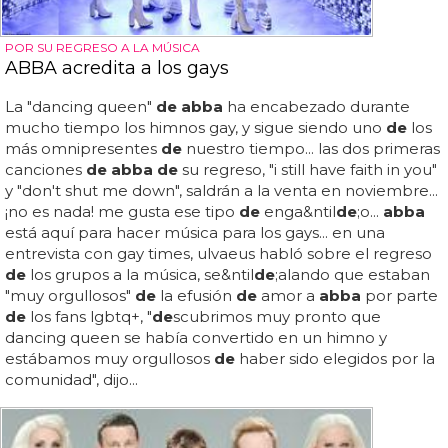
POR SU REGRESO A LA MÚSICA
ABBA acredita a los gays
La "dancing queen"
de abba
ha encabezado durante
mucho tiempo los himnos gay, y sigue siendo uno
de
los
más omnipresentes
de
nuestro tiempo... las dos primeras
canciones
de abba de
su regreso, "i still have faith in you"
y "don't shut me down", saldrán a la venta en noviembre...
¡no es nada! me gusta ese tipo
de
enga&ntil
de
;o...
abba
está aquí para hacer música para los gays... en una
entrevista con gay times, ulvaeus habló sobre el regreso
de
los grupos a la música, se&ntil
de
;alando que estaban
"muy orgullosos"
de
la efusión
de
amor a
abba
por parte
de
los fans lgbtq+, "
de
scubrimos muy pronto que
dancing queen se había convertido en un himno y
estábamos muy orgullosos
de
haber sido elegidos por la
comunidad", dijo...