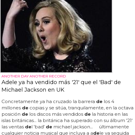
ANOTHER DAY ANOTHER RECORD
Adele ya ha vendido más '21' que el 'Bad' de
Michael Jackson en UK
Concretamente ya ha cruzado la barrera
de
los 4
millones
de
copias y se sitúa, tranquilamente, en la octava
posición
de
los discos más vendidos
de
la historia en las
islas británicas... la británica ha superado con su álbum '21'
las ventas
de
l 'bad'
de
michael jackson... últimamente
cualquier noticia musical que incluya a a
de
le va seguida