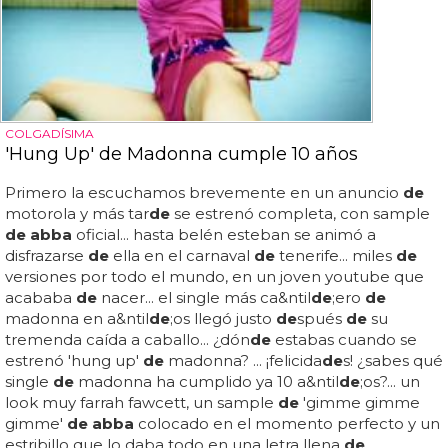
COLGADÍSIMA
'Hung Up' de Madonna cumple 10 años
Primero la escuchamos brevemente en un anuncio
de
motorola y más tar
de
se estrenó completa, con sample
de abba
oficial... hasta belén esteban se animó a
disfrazarse
de
ella en el carnaval
de
tenerife... miles
de
versiones por todo el mundo, en un joven youtube que
acababa
de
nacer... el single más ca&ntil
de
;ero
de
madonna en a&ntil
de
;os llegó justo
de
spués
de
su
tremenda caída a caballo... ¿dón
de
estabas cuando se
estrenó 'hung up'
de
madonna? ... ¡felicida
de
s! ¿sabes qué
single
de
madonna ha cumplido ya 10 a&ntil
de
;os?... un
look muy farrah fawcett, un sample
de
'gimme gimme
gimme'
de abba
colocado en el momento perfecto y un
estribillo que lo daba todo en una letra llena
de