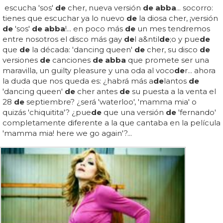
escucha 'sos'
de
cher, nueva versión
de abba
... socorro:
tienes que escuchar ya lo nuevo
de
la diosa cher, ¡versión
de
'sos'
de abba
!... en poco más
de
un mes tendremos
entre nosotros el disco más gay
de
l a&ntil
de
;o y pue
de
que
de
la década: 'dancing queen'
de
cher, su disco
de
versiones
de
canciones
de abba
que promete ser una
maravilla, un guilty pleasure y una oda al voco
de
r... ahora
la duda que nos queda es: ¿habrá más a
de
lantos
de
'dancing queen'
de
cher antes
de
su puesta a la venta el
28
de
septiembre? ¿será 'waterloo', 'mamma mia' o
quizás 'chiquitita'? ¿pue
de
que una versión
de
'fernando'
completamente diferente a la que cantaba en la película
'mamma mia! here we go again'?...