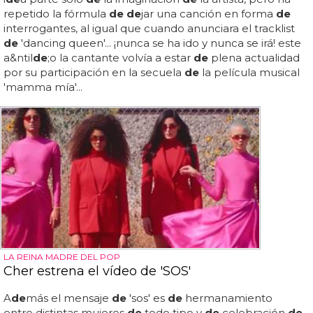
repetido la fórmula
de de
jar una canción en forma
de
interrogantes, al igual que cuando anunciara el tracklist
de
'dancing queen'... ¡nunca se ha ido y nunca se irá! este
a&ntil
de
;o la cantante volvía a estar
de
plena actualidad
por su participación en la secuela
de
la película musical
'mamma mía'...
LA REINA MADRE DEL POP
Cher estrena el vídeo de 'SOS'
A
de
más el mensaje
de
'sos' es
de
hermanamiento
entre distintas mujeres
de
todo tipo y
de
celebración
de