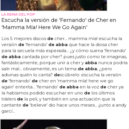
LA REINA DEL POP
Escucha la versión de 'Fernando' de Cher en
'Mamma Mía! Here We Go Again'
Los 5 mejores discos
de
cher... mamma mía! escucha la
versión
de
'fernando'
de abba
que hace la diosa cher
para la secuela más esperada... ¿y cómo suena 'fernando'
de abba
cantada por cher? pues justo como te imaginas,
fantásticamente, porque unir a cher y
abba
nunca podría
salir mal... obviamente, es un tema
de abba
, ¿pero
adivinas quién lo canta?
de
scúbrelo: escucha la versión
de
'fernando'
de
cher en 'mamma mía! here we go
again' enterita... 'fernando'
de
abba
en la voz
de
cher ya
la habíamos podido escuchar en uno
de
los últimos
tráilers
de
la peli, y también en una actuación que la
cantante
de
'believe' dio hace unos meses... ¡junto a andy
garcí...