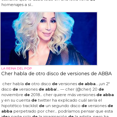
homenajes a sí...
LA REINA DEL POP
Cher habla de otro disco de versiones de ABBA
cher habla
de
otro disco
de
versiones
de abba
... ¡un 2º
disco
de
versiones
de abba
!... — cher (@cher) 20
de
noviembre
de
2018... cher quiere más versiones
de abba
y en su cuenta
de
twitter ha explicado cuál sería el
hipotético tracklist
de
un segundo disco
de
versiones
de
abba
perpetrado por cher... podríamos pensar que esta
i
de
a parte solo
de
la imaginación
de
la artista, pero ha