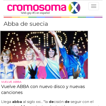
Toggle
navigat
Abba de suecia
VUELVE ABBA
Vuelve ABBA con nuevo disco y nuevas
canciones
Llega
abba
al siglo xxi... "la
de
cisión
de
seguir con el