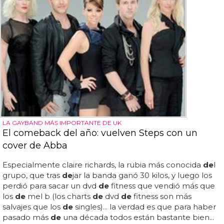
LA GAYBAND MÁS IMPORTANTE DE UK
El comeback del año: vuelven Steps con un
cover de Abba
Especialmente claire richards, la rubia más conocida
de
l
grupo, que tras
de
jar la banda ganó 30 kilos, y luego los
perdió para sacar un dvd
de
fitness que vendió más que
los
de
mel b (los charts
de
dvd
de
fitness son más
salvajes que los
de
singles)... la verdad es que para haber
pasado más
de
una década todos están bastante bien...