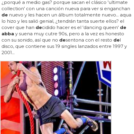
¿porqué a medio gas? porque sacan el clásico 'ultimate
collection' con una canción nueva para ver si enganchan
de
nuevo y les hacen un álbum totalmente nuevo... aqua
lo hizo y les salió genial, ¿tendrán tanta suerte ellos? el
cover que han
de
cidido hacer es el 'dancing queen'
de
abba
y suena muy cutre 90s, pero a la vez es honesto
con su sonido, así que no
de
sentona con el resto
de
l
disco, que contiene sus 19 singles lanzados entre 1997 y
2001...