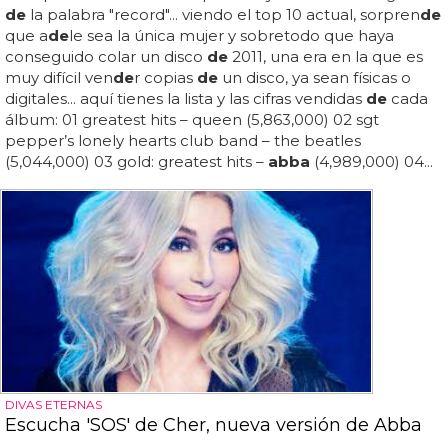
de
la palabra "record"... viendo el top 10 actual, sorpren
de
que a
de
le sea la única mujer y sobretodo que haya
conseguido colar un disco
de
2011, una era en la que es
muy difícil ven
de
r copias
de
un disco, ya sean físicas o
digitales... aquí tienes la lista y las cifras vendidas
de
cada
álbum: 01 greatest hits – queen (5,863,000) 02 sgt
pepper’s lonely hearts club band – the beatles
(5,044,000) 03 gold: greatest hits –
abba
(4,989,000) 04...
DIVAS ETERNAS
Escucha 'SOS' de Cher, nueva versión de Abba