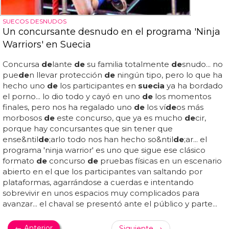
SUECOS DESNUDOS
Un concursante desnudo en el programa 'Ninja
Warriors' en Suecia
Concursa
de
lante
de
su familia totalmente
de
snudo... no
pue
de
n llevar protección
de
ningún tipo, pero lo que ha
hecho uno
de
los participantes en
suecia
ya ha bordado
el porno... lo dio todo y cayó en uno
de
los momentos
finales, pero nos ha regalado uno
de
los ví
de
os más
morbosos
de
este concurso, que ya es mucho
de
cir,
porque hay concursantes que sin tener que
ense&ntil
de
;arlo todo nos han hecho so&ntil
de
;ar... el
programa 'ninja warrior' es uno que sigue ese clásico
formato
de
concurso
de
pruebas físicas en un escenario
abierto en el que los participantes van saltando por
plataformas, agarrándose a cuerdas e intentando
sobrevivir en unos espacios muy complicados para
avanzar... el chaval se presentó ante el público y parte...
← Anterior
Siguiente →