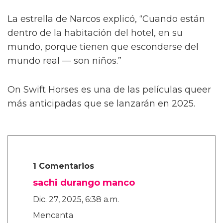
Describiendo un poco más la trama de la
película, Calva afirmó, de manera algo
confusa, “Es como cuando te enamoras de tu
primer amor a los ocho años. Te enamoras de
tu primo o de tu maestro. Algo realmente
dulce, platónico, de alguna manera.”
La estrella de Narcos explicó, “Cuando están
dentro de la habitación del hotel, en su
mundo, porque tienen que esconderse del
mundo real — son niños.”
On Swift Horses es una de las películas queer
más anticipadas que se lanzarán en 2025.