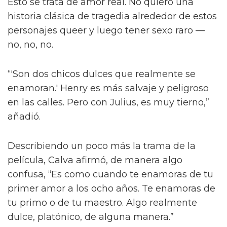
También le contó a la publicación que las
escenas de sexo tratan “sobre amor real”, tal
como lo describió el director Dan Minahan.
“Él nos dijo: 'No quiero provocar al público.
Esto se trata de amor real. No quiero una
historia clásica de tragedia alrededor de estos
personajes queer y luego tener sexo raro —
no, no, no.
“'Son dos chicos dulces que realmente se
enamoran.' Henry es más salvaje y peligroso
en las calles. Pero con Julius, es muy tierno,”
añadió.