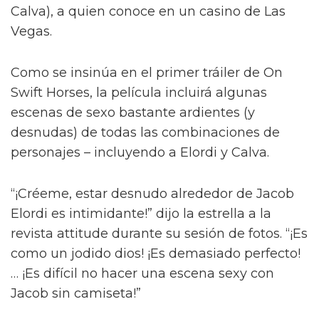
Jacob Elordi inicia un romance queer
ilícito en el tráiler de On Swift
Horses
Y para complicar aún más la situación, a pesar
del contacto entre Julius y Muriel, Julius tiene
una apasionada aventura con Henry (Diego
Calva), a quien conoce en un casino de Las
Vegas.
Como se insinúa en el primer tráiler de On
Swift Horses, la película incluirá algunas
escenas de sexo bastante ardientes (y
desnudas) de todas las combinaciones de
personajes – incluyendo a Elordi y Calva.