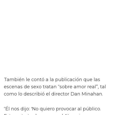
“¡Créeme, estar desnudo alrededor de Jacob
Elordi es intimidante!” dijo la estrella a la
revista attitude durante su sesión de fotos. “¡Es
como un jodido dios! ¡Es demasiado perfecto!
… ¡Es difícil no hacer una escena sexy con
Jacob sin camiseta!”