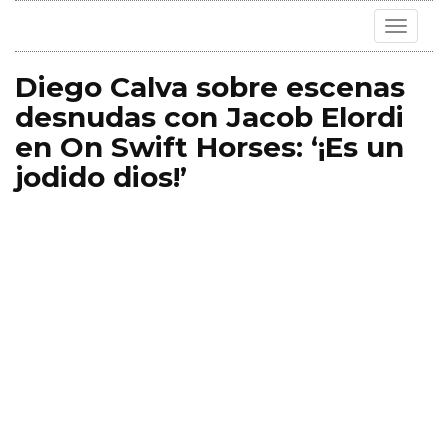
Toggle
navigat
Diego Calva sobre escenas
desnudas con Jacob Elordi
en On Swift Horses: ‘¡Es un
jodido dios!’