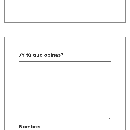
1 Comentarios
sachi durango manco
Dic. 27, 2025, 6:38 a.m.
Mencanta
¿Y tú que opinas?