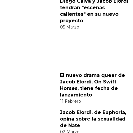
Comparte
Suscribete a nuestra newsletter:
Suscribete
Acepto los
terminos y condiciones
y la
política de
privacidad
.
Noticias relacionadas
Diego Calva y Jacob Elordi
tendrán "escenas
calientes" en su nuevo
proyecto
05 Marzo