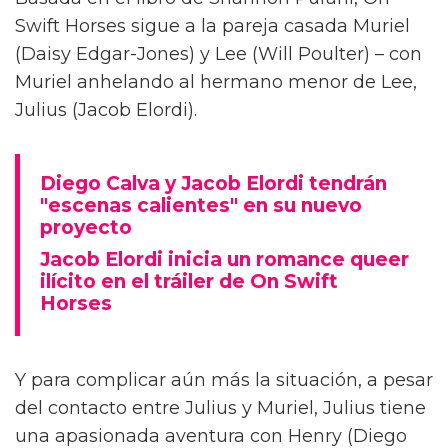
Diego Calva ha hablado sobre las escenas
desnudas con el actor de Euphoria y su novio
en pantalla Jacob Elordi para On Swift Horses,
describiéndolas como 'intimidantes'.
Basada en el libro de Shannon Pufahl, On
Swift Horses sigue a la pareja casada Muriel
(Daisy Edgar-Jones) y Lee (Will Poulter) – con
Muriel anhelando al hermano menor de Lee,
Julius (Jacob Elordi).
Diego Calva y Jacob Elordi tendrán
"escenas calientes" en su nuevo
proyecto